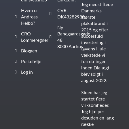
din webshop
LinkedIn?
Jeg medstiftede
Hvem er
CVR:
Danmarks
Andreas
DK43282980
største
Helbo?
plakatbrand i
Ny
2015 og efter
CRO
Banegaardsgade
succesfuld
Lommeregner
48
investering i
8000 Aarhus
Løvens Hule
Bloggen
vækstede vi
Portefølje
forretningen
inden Dialægt
Log in
blev solgt i
august 2022.
Siden har jeg
startet flere
virksomheder.
Jeg hjælper
desuden en lang
række