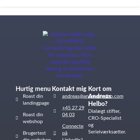
Hurtig menu
Kontakt mig
Kort om
Andreas
Roast din
andreas@andreashelbo.com
landingpage
Helbo?
+45 27 29
Dialægt stifter,
Roast din
04 03
CRO-Specialist
webshop
og
Connecte
Serieiværksætter.
Brugertest
på