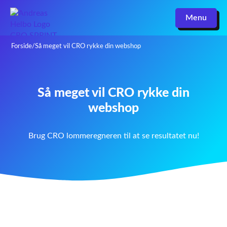
Menu
Forside
/
Så meget vil CRO rykke din webshop
Så meget vil CRO rykke din
webshop
Brug CRO lommeregneren til at se resultatet nu!