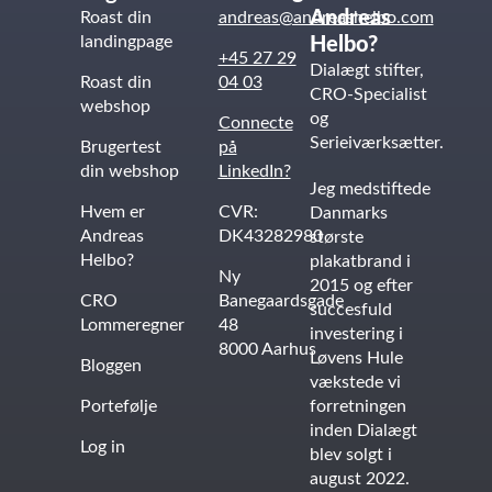
Andreas
Roast din
andreas@andreashelbo.com
landingpage
Helbo?
+45 27 29
Dialægt stifter,
Roast din
04 03
CRO-Specialist
webshop
og
Connecte
Serieiværksætter.
Brugertest
på
din webshop
LinkedIn?
Jeg medstiftede
Hvem er
CVR:
Danmarks
Andreas
DK43282980
største
Helbo?
plakatbrand i
Ny
2015 og efter
CRO
Banegaardsgade
succesfuld
Lommeregner
48
investering i
8000 Aarhus
Løvens Hule
Bloggen
vækstede vi
Portefølje
forretningen
inden Dialægt
Log in
blev solgt i
august 2022.