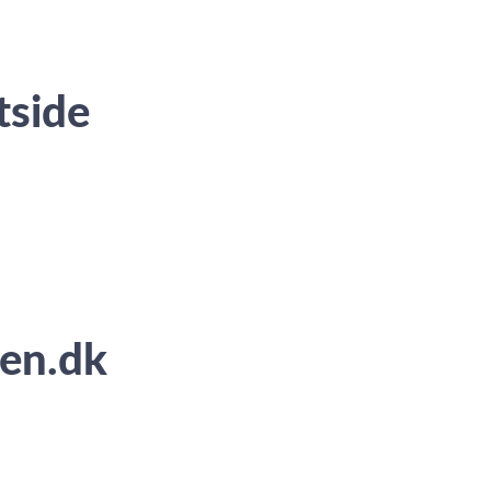
tside
pen.dk