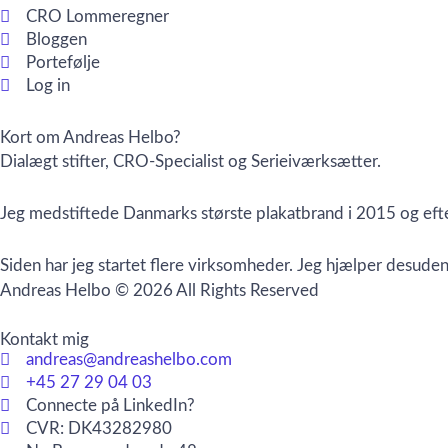
CRO Lommeregner
Bloggen
Portefølje
Log in
Kort om Andreas Helbo?
Dialægt stifter, CRO-Specialist og Serieiværksætter.
Jeg medstiftede Danmarks største plakatbrand i 2015 og efte
Siden har jeg startet flere virksomheder. Jeg hjælper desu
Andreas Helbo © 2026 All Rights Reserved
Kontakt mig
andreas@andreashelbo.com
+45 27 29 04 03
Connecte på LinkedIn?
CVR: DK43282980