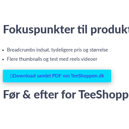
Fokuspunkter til produk
Breadcrumbs indsat, tydeligere pris og størrelse
Flere thumbnails og test med reels videoer
Download samlet PDF om TeeShoppen.dk
Før & efter for TeeShop