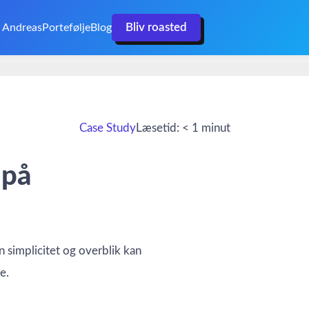
Bliv roasted
 Andreas
Portefølje
Blog
Case Study
Læsetid: < 1 minut
 på
an simplicitet og overblik kan
e.