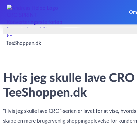
Om
Forside
/
Blog
/
Case study
/
TeeShoppen.dk
TeeShoppen.dk
Hvis jeg skulle lave CRO
TeeShoppen.dk
“Hvis jeg skulle lave CRO”-serien er lavet for at vise, hvord
skabe en mere brugervenlig shoppingoplevelse for kundern