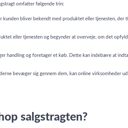
gstragt omfatter følgende trin:
vor kunden bliver bekendt med produktet eller tjenesten, der t
roduktet eller tjenesten og begynder at overveje, om det opfyl
 tager handling og foretager et køb. Dette kan indebære at in
nderne bevæger sig gennem dem, kan online virksomheder udvik
op salgstragten?