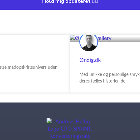
Hold mig opdateret 👍🏼
Øndig.dk
ette madopskriftsunivers uden
Med unikke og personlige smykke
deres fælles historier, de